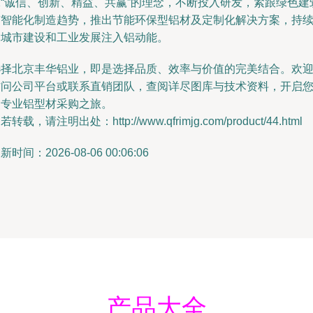
承“诚信、创新、精益、共赢”的理念，不断投入研发，紧跟绿色建
与智能化制造趋势，推出节能环保型铝材及定制化解决方案，持
为城市建设和工业发展注入铝动能。
选择北京丰华铝业，即是选择品质、效率与价值的完美结合。欢
访问公司平台或联系直销团队，查阅详尽图库与技术资料，开启
的专业铝型材采购之旅。
若转载，请注明出处：http://www.qfrimjg.com/product/44.html
新时间：2026-08-06 00:06:06
产品大全