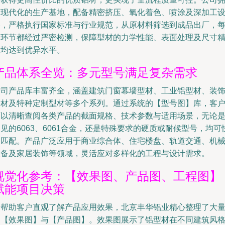
有现代化的生产基地，配备精密挤压、氧化着色、喷涂及深加工
备，严格执行国家标准与行业规范，从原材料筛选到成品出厂，
一环节都经过严密检测，保障型材的力学性能、表面处理及尺寸
度均达到优异水平。
产品体系全览：多元型号满足复杂需求
公司产品库丰富齐全，涵盖建筑门窗幕墙型材、工业铝型材、装
铝材及特种定制型材等多个系列。通过系统的【型号图】库，客
可以清晰查阅各类产品的截面规格、技术参数与适用场景，无论
见的6063、6061合金，还是特殊要求的硬质或耐候型号，均可
速匹配。产品广泛应用于商业综合体、住宅楼盘、轨道交通、机
设备及家居装饰等领域，灵活应对多样化的工程与设计需求。
视觉化参考：【效果图、产品图、工程图】
赋能项目决策
为帮助客户直观了解产品应用效果，北京丰华铝业精心整理了大
的【效果图】与【产品图】。效果图展示了铝型材在不同建筑风