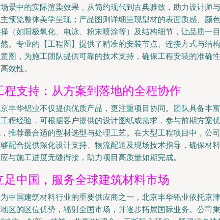
与场景中的实际渲染效果，从简约现代到古典雅致，助力设计师
业主预览整体美学呈现；产品图则详细呈现型材的表面质感、颜
选择（如阳极氧化、电泳、粉末喷涂等）及结构细节，让品质一
了然。专业的【工程图】提供了精准的安装节点、连接方式与结
示意图，为施工团队提供可靠的技术支持，确保工程安装的准确
与高效性。
工程支持：从方案到落地的全程协作
北京丰华铝业不仅提供优质产品，更注重项目协同。团队具备丰
的工程经验，可根据客户提供的设计图纸或需求，参与前期方案
化，推荐最合适的型材选型与处理工艺。在大型工程项目中，公
能够配合提供深化设计支持、物流配送及现场技术指导，确保材
供应与施工进度无缝衔接，助力项目高质量如期完成。
立足中国，服务全球建筑材料市场
作为中国建筑材料行业的重要供应商之一，北京丰华铝业依托京
冀地区的区位优势，辐射全国市场，并逐步拓展国际业务。公司